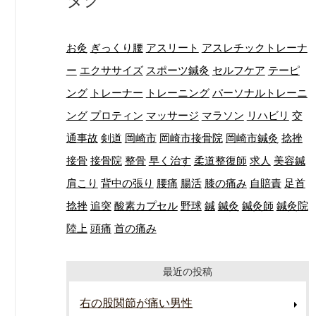
お灸
ぎっくり腰
アスリート
アスレチックトレーナ
ー
エクササイズ
スポーツ鍼灸
セルフケア
テーピ
ング
トレーナー
トレーニング
パーソナルトレーニ
ング
プロティン
マッサージ
マラソン
リハビリ
交
通事故
剣道
岡崎市
岡崎市接骨院
岡崎市鍼灸
捻挫
接骨
接骨院
整骨
早く治す
柔道整復師
求人
美容鍼
肩こり
背中の張り
腰痛
腸活
膝の痛み
自賠責
足首
捻挫
追突
酸素カプセル
野球
鍼
鍼灸
鍼灸師
鍼灸院
陸上
頭痛
首の痛み
最近の投稿
右の股関節が痛い男性