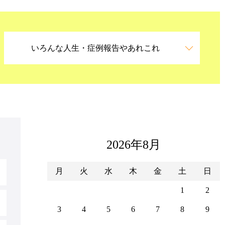
いろんな人生・症例報告やあれこれ
2026年8月
月
火
水
木
金
土
日
1
2
3
4
5
6
7
8
9