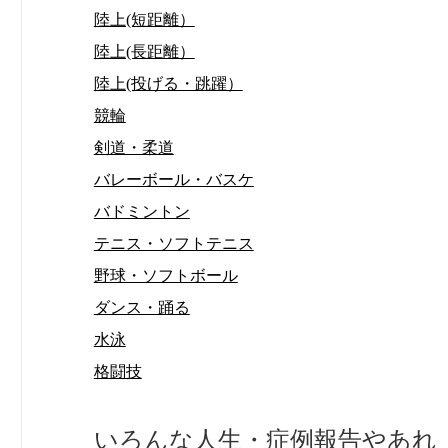
陸上(短距離）
陸上(長距離）
陸上(投げる・跳躍）
競輪
剣道・柔道
バレーボール・バスケ
バドミントン
テニス・ソフトテニス
野球・ソフトボール
ダンス・踊る
水泳
格闘技
いろんな人生・症例報告やあれ