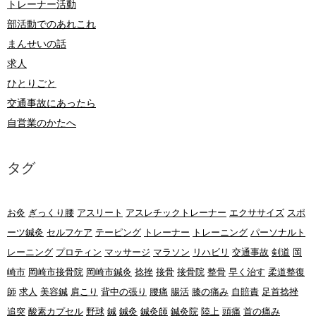
トレーナー活動
部活動でのあれこれ
まんせいの話
求人
ひとりごと
交通事故にあったら
自営業のかたへ
タグ
お灸
ぎっくり腰
アスリート
アスレチックトレーナー
エクササイズ
スポ
ーツ鍼灸
セルフケア
テーピング
トレーナー
トレーニング
パーソナルト
レーニング
プロティン
マッサージ
マラソン
リハビリ
交通事故
剣道
岡
崎市
岡崎市接骨院
岡崎市鍼灸
捻挫
接骨
接骨院
整骨
早く治す
柔道整復
師
求人
美容鍼
肩こり
背中の張り
腰痛
腸活
膝の痛み
自賠責
足首捻挫
追突
酸素カプセル
野球
鍼
鍼灸
鍼灸師
鍼灸院
陸上
頭痛
首の痛み