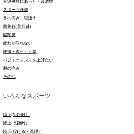
交通事故にあった・後遺症
スポーツ外傷
首の痛み・寝違え
肌荒れ(美容鍼)
腱鞘炎
疲れが取れない
腰痛・ぎっくり腰
パフォーマンスを上げたい
肘の痛み
その他
いろんなスポーツ
陸上(短距離）
陸上(長距離）
陸上(投げる・跳躍）