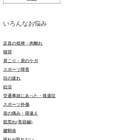
いろんなお悩み
足首の捻挫・肉離れ
猫背
肩こり・肩のケガ
スポーツ障害
目の疲れ
妊活
交通事故にあった・後遺症
スポーツ外傷
首の痛み・寝違え
肌荒れ(美容鍼)
腱鞘炎
疲れが取れない