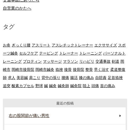
交通事故にあったら
自営業のかたへ
タグ
お灸
ぎっくり腰
アスリート
アスレチックトレーナー
エクササイズ
スポ
ーツ鍼灸
セルフケア
テーピング
トレーナー
トレーニング
パーソナルト
レーニング
プロティン
マッサージ
マラソン
リハビリ
交通事故
剣道
岡
崎市
岡崎市接骨院
岡崎市鍼灸
捻挫
接骨
接骨院
整骨
早く治す
柔道整復
師
求人
美容鍼
肩こり
背中の張り
腰痛
腸活
膝の痛み
自賠責
足首捻挫
追突
酸素カプセル
野球
鍼
鍼灸
鍼灸師
鍼灸院
陸上
頭痛
首の痛み
最近の投稿
右の股関節が痛い男性