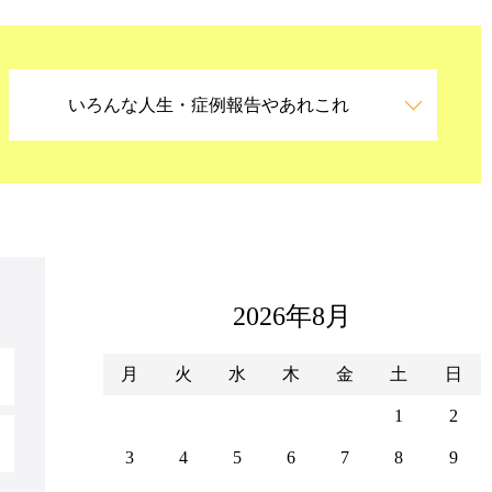
いろんな人生・症例報告やあれこれ
2026年8月
月
火
水
木
金
土
日
1
2
3
4
5
6
7
8
9