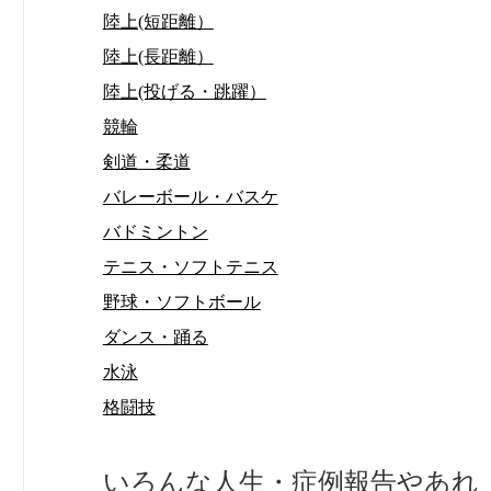
陸上(短距離）
陸上(長距離）
陸上(投げる・跳躍）
競輪
剣道・柔道
バレーボール・バスケ
バドミントン
テニス・ソフトテニス
野球・ソフトボール
ダンス・踊る
水泳
格闘技
いろんな人生・症例報告やあれ