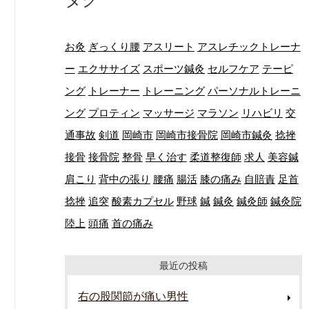
お灸
ぎっくり腰
アスリート
アスレチックトレーナ
ー
エクササイズ
スポーツ鍼灸
セルフケア
テーピ
ング
トレーナー
トレーニング
パーソナルトレーニ
ング
プロティン
マッサージ
マラソン
リハビリ
交
通事故
剣道
岡崎市
岡崎市接骨院
岡崎市鍼灸
捻挫
接骨
接骨院
整骨
早く治す
柔道整復師
求人
美容鍼
肩こり
背中の張り
腰痛
腸活
膝の痛み
自賠責
足首
捻挫
追突
酸素カプセル
野球
鍼
鍼灸
鍼灸師
鍼灸院
陸上
頭痛
首の痛み
最近の投稿
右の股関節が痛い男性