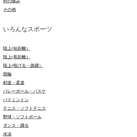
肘の痛み
その他
いろんなスポーツ
陸上(短距離）
陸上(長距離）
陸上(投げる・跳躍）
競輪
剣道・柔道
バレーボール・バスケ
バドミントン
テニス・ソフトテニス
野球・ソフトボール
ダンス・踊る
水泳