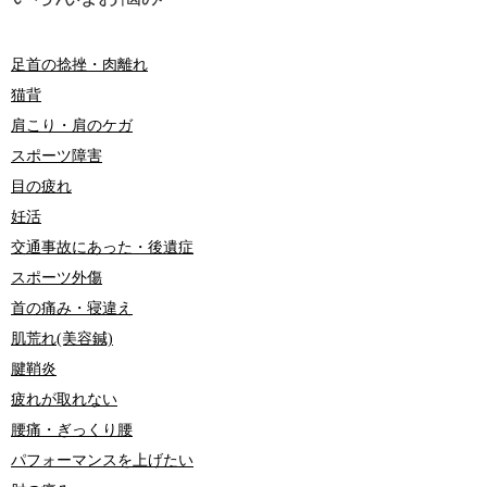
足首の捻挫・肉離れ
猫背
肩こり・肩のケガ
スポーツ障害
目の疲れ
妊活
交通事故にあった・後遺症
スポーツ外傷
首の痛み・寝違え
肌荒れ(美容鍼)
腱鞘炎
疲れが取れない
腰痛・ぎっくり腰
パフォーマンスを上げたい