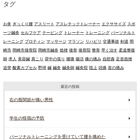
タグ
お灸
ぎっくり腰
アスリート
アスレチックトレーナー
エクササイズ
スポ
ーツ鍼灸
セルフケア
テーピング
トレーナー
トレーニング
パーソナルト
レーニング
プロティン
マッサージ
マラソン
リハビリ
交通事故
剣道
岡
崎市
岡崎市接骨院
岡崎市鍼灸
捻挫
接骨
接骨院
整骨
早く治す
柔道整復
師
求人
美容鍼
肩こり
背中の張り
腰痛
腸活
膝の痛み
自賠責
足首捻挫
追突
酸素カプセル
野球
鍼
鍼灸
鍼灸師
鍼灸院
陸上
頭痛
首の痛み
最近の投稿
右の股関節が痛い男性
学生の怪我の予防
パーソナルトレーニングを受けていて腰を痛めた