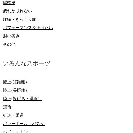
腱鞘炎
疲れが取れない
腰痛・ぎっくり腰
パフォーマンスを上げたい
肘の痛み
その他
いろんなスポーツ
陸上(短距離）
陸上(長距離）
陸上(投げる・跳躍）
競輪
剣道・柔道
バレーボール・バスケ
バドミントン