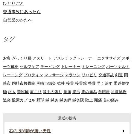
ひとりごと
交通事故にあったら
自営業のかたへ
タグ
お灸
ぎっくり腰
アスリート
アスレチックトレーナー
エクササイズ
スポ
ーツ鍼灸
セルフケア
テーピング
トレーナー
トレーニング
パーソナルト
レーニング
プロティン
マッサージ
マラソン
リハビリ
交通事故
剣道
岡
崎市
岡崎市接骨院
岡崎市鍼灸
捻挫
接骨
接骨院
整骨
早く治す
柔道整復
師
求人
美容鍼
肩こり
背中の張り
腰痛
腸活
膝の痛み
自賠責
足首捻挫
追突
酸素カプセル
野球
鍼
鍼灸
鍼灸師
鍼灸院
陸上
頭痛
首の痛み
最近の投稿
右の股関節が痛い男性