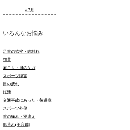
« 7月
いろんなお悩み
足首の捻挫・肉離れ
猫背
肩こり・肩のケガ
スポーツ障害
目の疲れ
妊活
交通事故にあった・後遺症
スポーツ外傷
首の痛み・寝違え
肌荒れ(美容鍼)