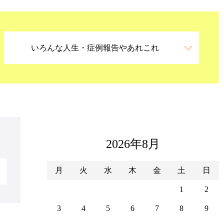
いろんな人生・症例報告やあれこれ
2026年8月
月
火
水
木
金
土
日
1
2
3
4
5
6
7
8
9