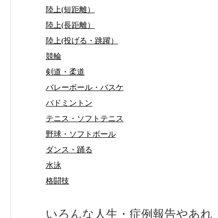
陸上(短距離）
陸上(長距離）
陸上(投げる・跳躍）
競輪
剣道・柔道
バレーボール・バスケ
バドミントン
テニス・ソフトテニス
野球・ソフトボール
ダンス・踊る
水泳
格闘技
いろんな人生・症例報告やあれ