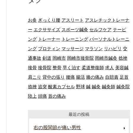
お灸
ぎっくり腰
アスリート
アスレチックトレーナ
ー
エクササイズ
スポーツ鍼灸
セルフケア
テーピ
ング
トレーナー
トレーニング
パーソナルトレーニ
ング
プロティン
マッサージ
マラソン
リハビリ
交
通事故
剣道
岡崎市
岡崎市接骨院
岡崎市鍼灸
捻挫
接骨
接骨院
整骨
早く治す
柔道整復師
求人
美容鍼
肩こり
背中の張り
腰痛
腸活
膝の痛み
自賠責
足首
捻挫
追突
酸素カプセル
野球
鍼
鍼灸
鍼灸師
鍼灸院
陸上
頭痛
首の痛み
最近の投稿
右の股関節が痛い男性