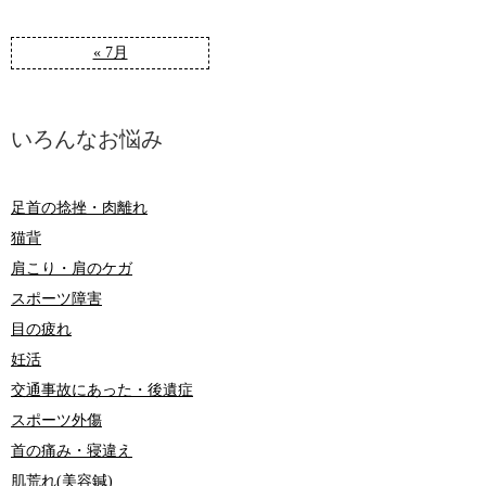
« 7月
いろんなお悩み
足首の捻挫・肉離れ
猫背
肩こり・肩のケガ
スポーツ障害
目の疲れ
妊活
交通事故にあった・後遺症
スポーツ外傷
首の痛み・寝違え
肌荒れ(美容鍼)