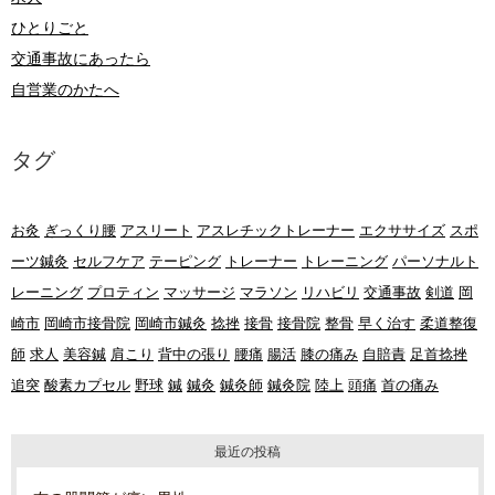
ひとりごと
交通事故にあったら
自営業のかたへ
タグ
お灸
ぎっくり腰
アスリート
アスレチックトレーナー
エクササイズ
スポ
ーツ鍼灸
セルフケア
テーピング
トレーナー
トレーニング
パーソナルト
レーニング
プロティン
マッサージ
マラソン
リハビリ
交通事故
剣道
岡
崎市
岡崎市接骨院
岡崎市鍼灸
捻挫
接骨
接骨院
整骨
早く治す
柔道整復
師
求人
美容鍼
肩こり
背中の張り
腰痛
腸活
膝の痛み
自賠責
足首捻挫
追突
酸素カプセル
野球
鍼
鍼灸
鍼灸師
鍼灸院
陸上
頭痛
首の痛み
最近の投稿