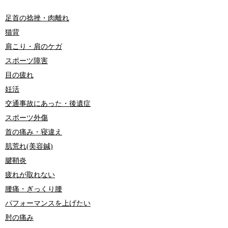
足首の捻挫・肉離れ
猫背
肩こり・肩のケガ
スポーツ障害
目の疲れ
妊活
交通事故にあった・後遺症
スポーツ外傷
首の痛み・寝違え
肌荒れ(美容鍼)
腱鞘炎
疲れが取れない
腰痛・ぎっくり腰
パフォーマンスを上げたい
肘の痛み