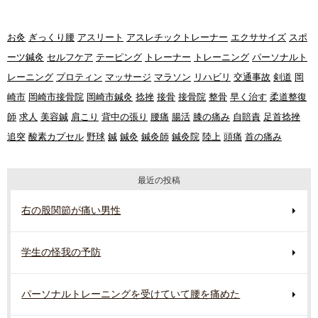
お灸
ぎっくり腰
アスリート
アスレチックトレーナー
エクササイズ
スポ
ーツ鍼灸
セルフケア
テーピング
トレーナー
トレーニング
パーソナルト
レーニング
プロティン
マッサージ
マラソン
リハビリ
交通事故
剣道
岡
崎市
岡崎市接骨院
岡崎市鍼灸
捻挫
接骨
接骨院
整骨
早く治す
柔道整復
師
求人
美容鍼
肩こり
背中の張り
腰痛
腸活
膝の痛み
自賠責
足首捻挫
追突
酸素カプセル
野球
鍼
鍼灸
鍼灸師
鍼灸院
陸上
頭痛
首の痛み
最近の投稿
右の股関節が痛い男性
学生の怪我の予防
パーソナルトレーニングを受けていて腰を痛めた