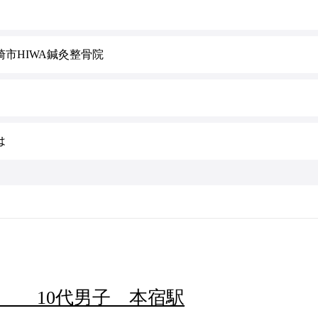
市HIWA鍼灸整骨院
は
 10代男子 本宿駅