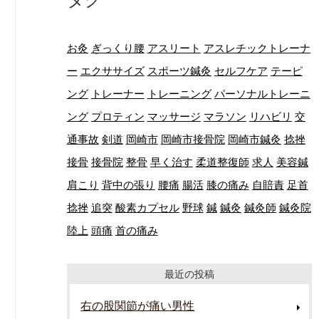
お灸
ぎっくり腰
アスリート
アスレチックトレーナ
ー
エクササイズ
スポーツ鍼灸
セルフケア
テーピ
ング
トレーナー
トレーニング
パーソナルトレーニ
ング
プロティン
マッサージ
マラソン
リハビリ
交
通事故
剣道
岡崎市
岡崎市接骨院
岡崎市鍼灸
捻挫
接骨
接骨院
整骨
早く治す
柔道整復師
求人
美容鍼
肩こり
背中の張り
腰痛
腸活
膝の痛み
自賠責
足首
捻挫
追突
酸素カプセル
野球
鍼
鍼灸
鍼灸師
鍼灸院
陸上
頭痛
首の痛み
最近の投稿
右の股関節が痛い男性