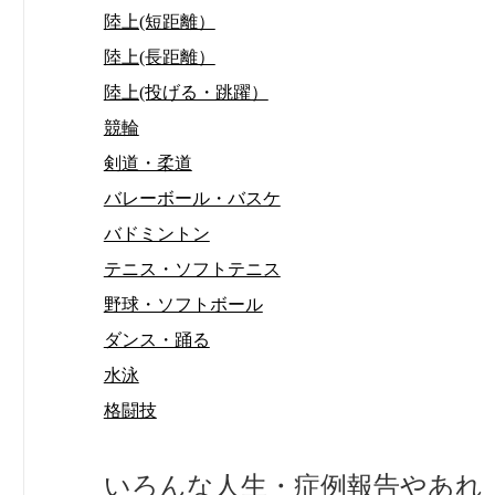
陸上(短距離）
陸上(長距離）
陸上(投げる・跳躍）
競輪
剣道・柔道
バレーボール・バスケ
バドミントン
テニス・ソフトテニス
野球・ソフトボール
ダンス・踊る
水泳
格闘技
いろんな人生・症例報告やあれ