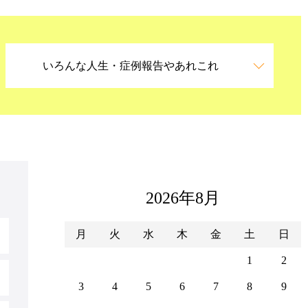
いろんな人生・症例報告やあれこれ
2026年8月
月
火
水
木
金
土
日
1
2
3
4
5
6
7
8
9