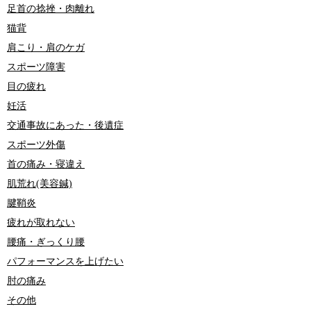
足首の捻挫・肉離れ
猫背
肩こり・肩のケガ
スポーツ障害
目の疲れ
妊活
交通事故にあった・後遺症
スポーツ外傷
首の痛み・寝違え
肌荒れ(美容鍼)
腱鞘炎
疲れが取れない
腰痛・ぎっくり腰
パフォーマンスを上げたい
肘の痛み
その他