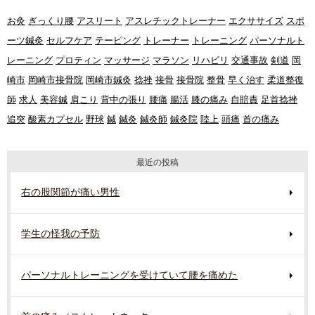
お灸
ぎっくり腰
アスリート
アスレチックトレーナー
エクササイズ
スポ
ーツ鍼灸
セルフケア
テーピング
トレーナー
トレーニング
パーソナルト
レーニング
プロティン
マッサージ
マラソン
リハビリ
交通事故
剣道
岡
崎市
岡崎市接骨院
岡崎市鍼灸
捻挫
接骨
接骨院
整骨
早く治す
柔道整復
師
求人
美容鍼
肩こり
背中の張り
腰痛
腸活
膝の痛み
自賠責
足首捻挫
追突
酸素カプセル
野球
鍼
鍼灸
鍼灸師
鍼灸院
陸上
頭痛
首の痛み
最近の投稿
右の股関節が痛い男性
学生の怪我の予防
パーソナルトレーニングを受けていて腰を痛めた