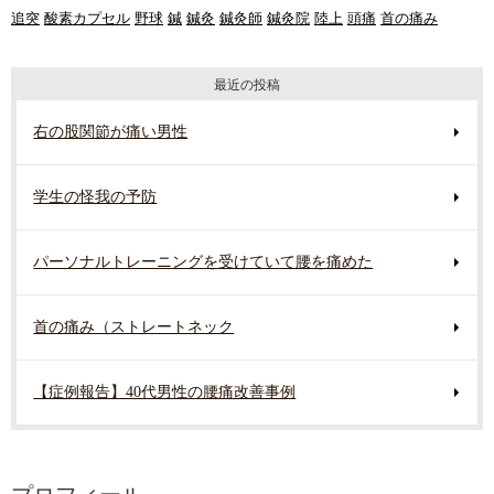
追突
酸素カプセル
野球
鍼
鍼灸
鍼灸師
鍼灸院
陸上
頭痛
首の痛み
最近の投稿
右の股関節が痛い男性
学生の怪我の予防
パーソナルトレーニングを受けていて腰を痛めた
首の痛み（ストレートネック
【症例報告】40代男性の腰痛改善事例