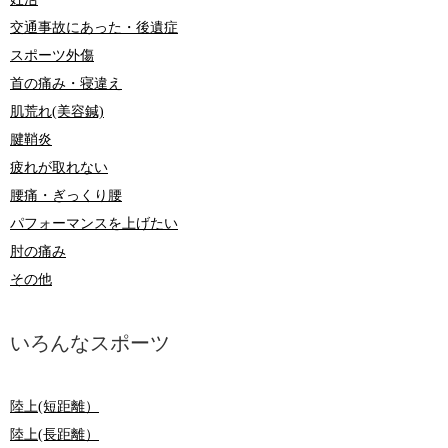
交通事故にあった・後遺症
スポーツ外傷
首の痛み・寝違え
肌荒れ(美容鍼)
腱鞘炎
疲れが取れない
腰痛・ぎっくり腰
パフォーマンスを上げたい
肘の痛み
その他
いろんなスポーツ
陸上(短距離）
陸上(長距離）