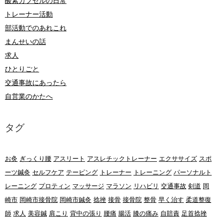
酸素カプセルの日常
トレーナー活動
部活動でのあれこれ
まんせいの話
求人
ひとりごと
交通事故にあったら
自営業のかたへ
タグ
お灸
ぎっくり腰
アスリート
アスレチックトレーナー
エクササイズ
スポ
ーツ鍼灸
セルフケア
テーピング
トレーナー
トレーニング
パーソナルト
レーニング
プロティン
マッサージ
マラソン
リハビリ
交通事故
剣道
岡
崎市
岡崎市接骨院
岡崎市鍼灸
捻挫
接骨
接骨院
整骨
早く治す
柔道整復
師
求人
美容鍼
肩こり
背中の張り
腰痛
腸活
膝の痛み
自賠責
足首捻挫