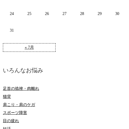
24
25
26
27
28
29
30
31
« 7月
いろんなお悩み
足首の捻挫・肉離れ
猫背
肩こり・肩のケガ
スポーツ障害
目の疲れ
妊活