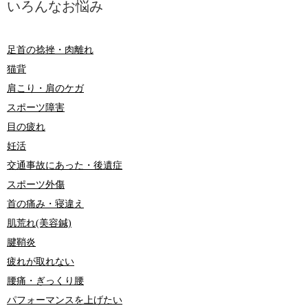
いろんなお悩み
足首の捻挫・肉離れ
猫背
肩こり・肩のケガ
スポーツ障害
目の疲れ
妊活
交通事故にあった・後遺症
スポーツ外傷
首の痛み・寝違え
肌荒れ(美容鍼)
腱鞘炎
疲れが取れない
腰痛・ぎっくり腰
パフォーマンスを上げたい