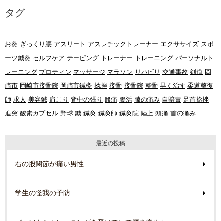
タグ
お灸
ぎっくり腰
アスリート
アスレチックトレーナー
エクササイズ
スポ
ーツ鍼灸
セルフケア
テーピング
トレーナー
トレーニング
パーソナルト
レーニング
プロティン
マッサージ
マラソン
リハビリ
交通事故
剣道
岡
崎市
岡崎市接骨院
岡崎市鍼灸
捻挫
接骨
接骨院
整骨
早く治す
柔道整復
師
求人
美容鍼
肩こり
背中の張り
腰痛
腸活
膝の痛み
自賠責
足首捻挫
追突
酸素カプセル
野球
鍼
鍼灸
鍼灸師
鍼灸院
陸上
頭痛
首の痛み
最近の投稿
右の股関節が痛い男性
学生の怪我の予防