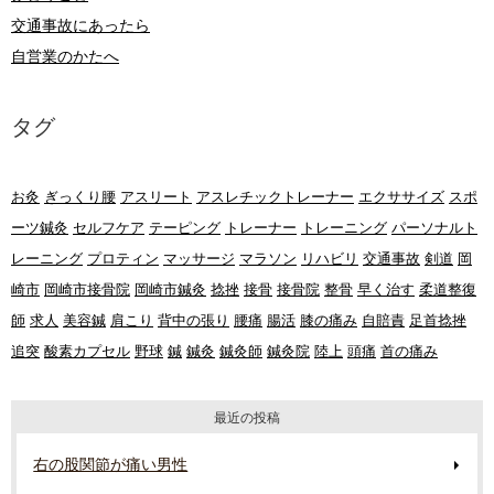
交通事故にあったら
自営業のかたへ
タグ
お灸
ぎっくり腰
アスリート
アスレチックトレーナー
エクササイズ
スポ
ーツ鍼灸
セルフケア
テーピング
トレーナー
トレーニング
パーソナルト
レーニング
プロティン
マッサージ
マラソン
リハビリ
交通事故
剣道
岡
崎市
岡崎市接骨院
岡崎市鍼灸
捻挫
接骨
接骨院
整骨
早く治す
柔道整復
師
求人
美容鍼
肩こり
背中の張り
腰痛
腸活
膝の痛み
自賠責
足首捻挫
追突
酸素カプセル
野球
鍼
鍼灸
鍼灸師
鍼灸院
陸上
頭痛
首の痛み
最近の投稿
右の股関節が痛い男性