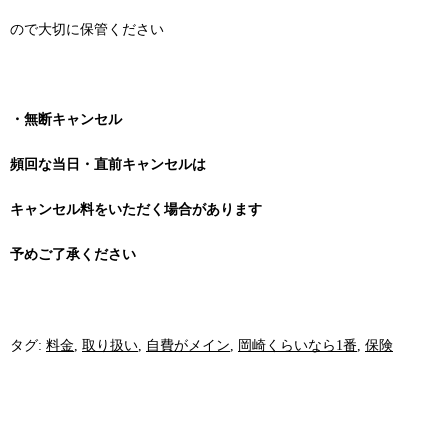
ので大切に保管ください
・無断キャンセル
頻回な当日・直前
キャンセルは
キャンセル料を
いただく
場合があります
予めご了承ください
タグ:
料金
,
取り扱い
,
自費がメイン
,
岡崎くらいなら1番
,
保険