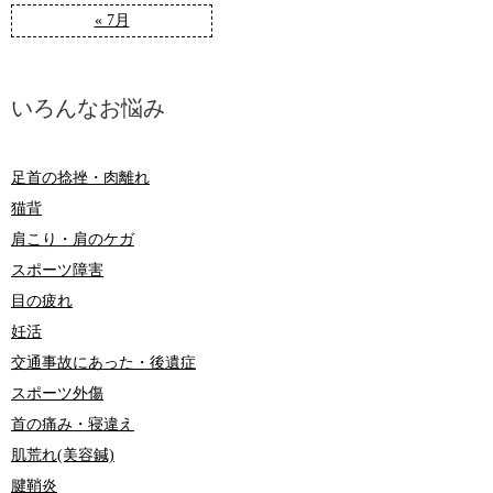
« 7月
いろんなお悩み
足首の捻挫・肉離れ
猫背
肩こり・肩のケガ
スポーツ障害
目の疲れ
妊活
交通事故にあった・後遺症
スポーツ外傷
首の痛み・寝違え
肌荒れ(美容鍼)
腱鞘炎