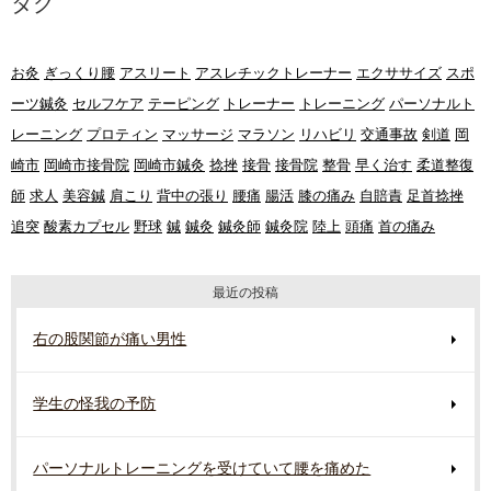
タグ
お灸
ぎっくり腰
アスリート
アスレチックトレーナー
エクササイズ
スポ
ーツ鍼灸
セルフケア
テーピング
トレーナー
トレーニング
パーソナルト
レーニング
プロティン
マッサージ
マラソン
リハビリ
交通事故
剣道
岡
崎市
岡崎市接骨院
岡崎市鍼灸
捻挫
接骨
接骨院
整骨
早く治す
柔道整復
師
求人
美容鍼
肩こり
背中の張り
腰痛
腸活
膝の痛み
自賠責
足首捻挫
追突
酸素カプセル
野球
鍼
鍼灸
鍼灸師
鍼灸院
陸上
頭痛
首の痛み
最近の投稿
右の股関節が痛い男性
学生の怪我の予防
パーソナルトレーニングを受けていて腰を痛めた