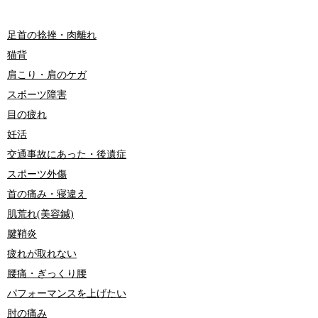
足首の捻挫・肉離れ
猫背
肩こり・肩のケガ
スポーツ障害
目の疲れ
妊活
交通事故にあった・後遺症
スポーツ外傷
首の痛み・寝違え
肌荒れ(美容鍼)
腱鞘炎
疲れが取れない
腰痛・ぎっくり腰
パフォーマンスを上げたい
肘の痛み