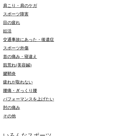
肩こり・肩のケガ
スポーツ障害
目の疲れ
妊活
交通事故にあった・後遺症
スポーツ外傷
首の痛み・寝違え
肌荒れ(美容鍼)
腱鞘炎
疲れが取れない
腰痛・ぎっくり腰
パフォーマンスを上げたい
肘の痛み
その他
いろんなスポーツ