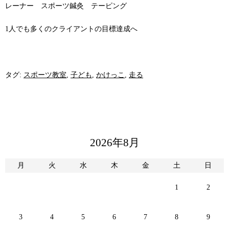
レーナー スポーツ鍼灸 テーピング
1人でも多くのクライアントの目標達成へ
タグ:
スポーツ教室
,
子ども
,
かけっこ
,
走る
2026年8月
月
火
水
木
金
土
日
1
2
3
4
5
6
7
8
9