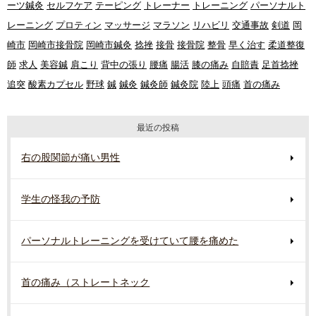
ーツ鍼灸
セルフケア
テーピング
トレーナー
トレーニング
パーソナルト
レーニング
プロティン
マッサージ
マラソン
リハビリ
交通事故
剣道
岡
崎市
岡崎市接骨院
岡崎市鍼灸
捻挫
接骨
接骨院
整骨
早く治す
柔道整復
師
求人
美容鍼
肩こり
背中の張り
腰痛
腸活
膝の痛み
自賠責
足首捻挫
追突
酸素カプセル
野球
鍼
鍼灸
鍼灸師
鍼灸院
陸上
頭痛
首の痛み
最近の投稿
右の股関節が痛い男性
学生の怪我の予防
パーソナルトレーニングを受けていて腰を痛めた
首の痛み（ストレートネック