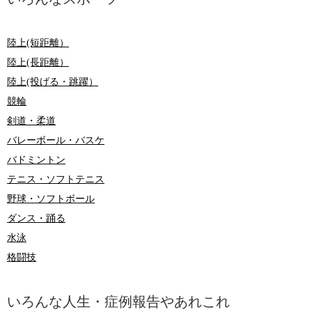
陸上(短距離）
陸上(長距離）
陸上(投げる・跳躍）
競輪
剣道・柔道
バレーボール・バスケ
バドミントン
テニス・ソフトテニス
野球・ソフトボール
ダンス・踊る
水泳
格闘技
いろんな人生・症例報告やあれこれ