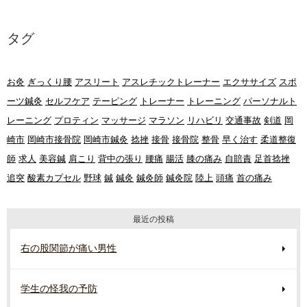
タグ
お灸
ぎっくり腰
アスリート
アスレチックトレーナー
エクササイズ
スポ
ーツ鍼灸
セルフケア
テーピング
トレーナー
トレーニング
パーソナルト
レーニング
プロティン
マッサージ
マラソン
リハビリ
交通事故
剣道
岡
崎市
岡崎市接骨院
岡崎市鍼灸
捻挫
接骨
接骨院
整骨
早く治す
柔道整復
師
求人
美容鍼
肩こり
背中の張り
腰痛
腸活
膝の痛み
自賠責
足首捻挫
追突
酸素カプセル
野球
鍼
鍼灸
鍼灸師
鍼灸院
陸上
頭痛
首の痛み
最近の投稿
右の股関節が痛い男性
学生の怪我の予防