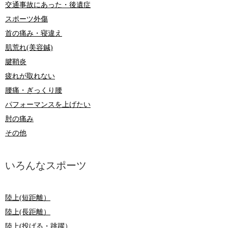
交通事故にあった・後遺症
スポーツ外傷
首の痛み・寝違え
肌荒れ(美容鍼)
腱鞘炎
疲れが取れない
腰痛・ぎっくり腰
パフォーマンスを上げたい
肘の痛み
その他
いろんなスポーツ
陸上(短距離）
陸上(長距離）
陸上(投げる・跳躍）