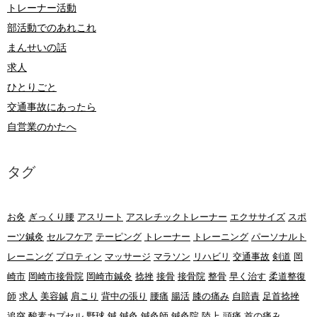
トレーナー活動
部活動でのあれこれ
まんせいの話
求人
ひとりごと
交通事故にあったら
自営業のかたへ
タグ
お灸
ぎっくり腰
アスリート
アスレチックトレーナー
エクササイズ
スポ
ーツ鍼灸
セルフケア
テーピング
トレーナー
トレーニング
パーソナルト
レーニング
プロティン
マッサージ
マラソン
リハビリ
交通事故
剣道
岡
崎市
岡崎市接骨院
岡崎市鍼灸
捻挫
接骨
接骨院
整骨
早く治す
柔道整復
師
求人
美容鍼
肩こり
背中の張り
腰痛
腸活
膝の痛み
自賠責
足首捻挫
追突
酸素カプセル
野球
鍼
鍼灸
鍼灸師
鍼灸院
陸上
頭痛
首の痛み