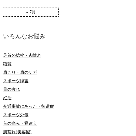
« 7月
いろんなお悩み
足首の捻挫・肉離れ
猫背
肩こり・肩のケガ
スポーツ障害
目の疲れ
妊活
交通事故にあった・後遺症
スポーツ外傷
首の痛み・寝違え
肌荒れ(美容鍼)