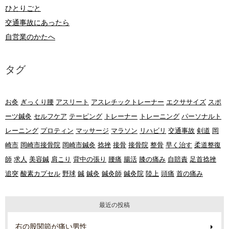
ひとりごと
交通事故にあったら
自営業のかたへ
タグ
お灸
ぎっくり腰
アスリート
アスレチックトレーナー
エクササイズ
スポ
ーツ鍼灸
セルフケア
テーピング
トレーナー
トレーニング
パーソナルト
レーニング
プロティン
マッサージ
マラソン
リハビリ
交通事故
剣道
岡
崎市
岡崎市接骨院
岡崎市鍼灸
捻挫
接骨
接骨院
整骨
早く治す
柔道整復
師
求人
美容鍼
肩こり
背中の張り
腰痛
腸活
膝の痛み
自賠責
足首捻挫
追突
酸素カプセル
野球
鍼
鍼灸
鍼灸師
鍼灸院
陸上
頭痛
首の痛み
最近の投稿
右の股関節が痛い男性