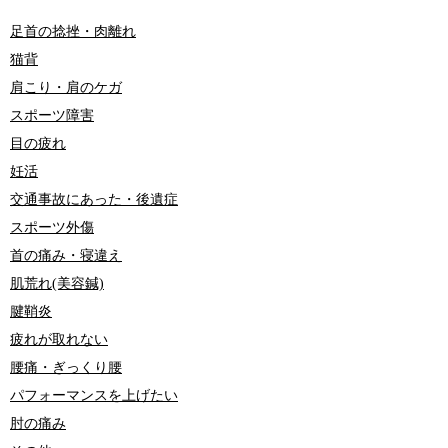
足首の捻挫・肉離れ
猫背
肩こり・肩のケガ
スポーツ障害
目の疲れ
妊活
交通事故にあった・後遺症
スポーツ外傷
首の痛み・寝違え
肌荒れ(美容鍼)
腱鞘炎
疲れが取れない
腰痛・ぎっくり腰
パフォーマンスを上げたい
肘の痛み