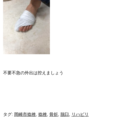
不要不急の外出は控えましょう
タグ:
岡崎市捻挫
,
捻挫
,
骨折
,
脱臼
,
リハビリ