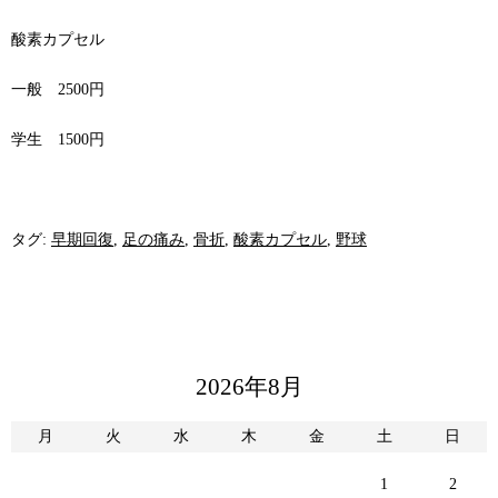
酸素カプセル
一般 2500円
学生 1500円
タグ:
早期回復
,
足の痛み
,
骨折
,
酸素カプセル
,
野球
2026年8月
月
火
水
木
金
土
日
1
2