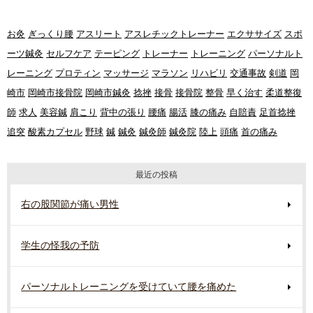
お灸
ぎっくり腰
アスリート
アスレチックトレーナー
エクササイズ
スポ
ーツ鍼灸
セルフケア
テーピング
トレーナー
トレーニング
パーソナルト
レーニング
プロティン
マッサージ
マラソン
リハビリ
交通事故
剣道
岡
崎市
岡崎市接骨院
岡崎市鍼灸
捻挫
接骨
接骨院
整骨
早く治す
柔道整復
師
求人
美容鍼
肩こり
背中の張り
腰痛
腸活
膝の痛み
自賠責
足首捻挫
追突
酸素カプセル
野球
鍼
鍼灸
鍼灸師
鍼灸院
陸上
頭痛
首の痛み
最近の投稿
右の股関節が痛い男性
学生の怪我の予防
パーソナルトレーニングを受けていて腰を痛めた