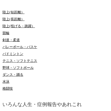
陸上(短距離）
陸上(長距離）
陸上(投げる・跳躍）
競輪
剣道・柔道
バレーボール・バスケ
バドミントン
テニス・ソフトテニス
野球・ソフトボール
ダンス・踊る
水泳
格闘技
いろんな人生・症例報告やあれこれ