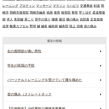
レーニング
プロティン
マッサージ
マラソン
リハビリ
交通事故
剣道
岡
崎市
岡崎市接骨院
岡崎市鍼灸
捻挫
接骨
接骨院
整骨
早く治す
柔道整復
師
求人
美容鍼
肩こり
背中の張り
腰痛
腸活
膝の痛み
自賠責
足首捻挫
追突
酸素カプセル
野球
鍼
鍼灸
鍼灸師
鍼灸院
陸上
頭痛
首の痛み
最近の投稿
右の股関節が痛い男性
学生の怪我の予防
パーソナルトレーニングを受けていて腰を痛めた
首の痛み（ストレートネック
【症例報告】40代男性の腰痛改善事例