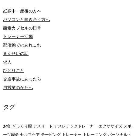
妊娠中・産後の方へ
パソコンと向き合う方へ
酸素カプセルの日常
トレーナー活動
部活動でのあれこれ
まんせいの話
求人
ひとりごと
交通事故にあったら
自営業のかたへ
タグ
お灸
ぎっくり腰
アスリート
アスレチックトレーナー
エクササイズ
スポ
ーツ鍼灸
セルフケア
テーピング
トレーナー
トレーニング
パーソナルト