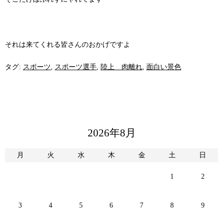
それは来てくれる皆さんのおかげですよ
タグ:
スポーツ
,
スポーツ選手
,
陸上 肉離れ
,
面白い景色
2026年8月
月
火
水
木
金
土
日
1
2
3
4
5
6
7
8
9