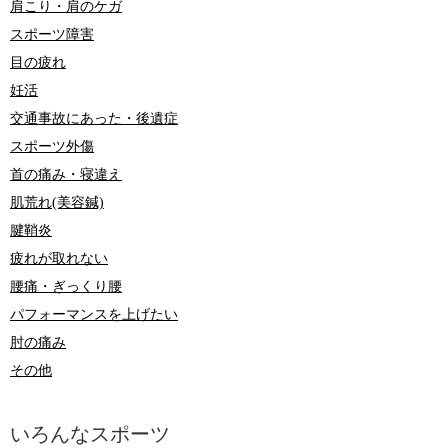
肩こり・肩のケガ
スポーツ障害
目の疲れ
妊活
交通事故にあった・後遺症
スポーツ外傷
首の痛み・寝違え
肌荒れ(美容鍼)
腱鞘炎
疲れが取れない
腰痛・ぎっくり腰
パフォーマンスを上げたい
肘の痛み
その他
いろんなスポーツ