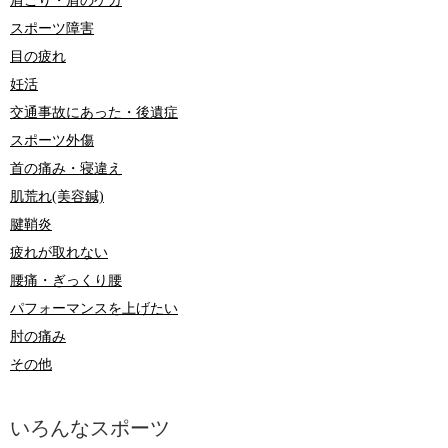
肩こり・肩のケガ
スポーツ障害
目の疲れ
妊活
交通事故にあった・後遺症
スポーツ外傷
首の痛み・寝違え
肌荒れ(美容鍼)
腱鞘炎
疲れが取れない
腰痛・ぎっくり腰
パフォーマンスを上げたい
肘の痛み
その他
いろんなスポーツ