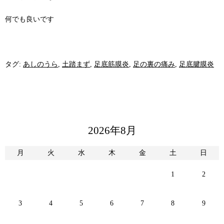
何でも良いです
タグ:
あしのうら
,
土踏まず
,
足底筋膜炎
,
足の裏の痛み
,
足底腱膜炎
2026年8月
月
火
水
木
金
土
日
1
2
3
4
5
6
7
8
9