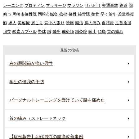
レーニング
プロティン
マッサージ
マラソン
リハビリ
交通事故
剣道
岡
崎市
岡崎市接骨院
岡崎市鍼灸
捻挫
接骨
接骨院
整骨
早く治す
柔道整復
師
求人
美容鍼
肩こり
背中の張り
腰痛
腸活
膝の痛み
自賠責
足首捻挫
追突
酸素カプセル
野球
鍼
鍼灸
鍼灸師
鍼灸院
陸上
頭痛
首の痛み
最近の投稿
右の股関節が痛い男性
学生の怪我の予防
パーソナルトレーニングを受けていて腰を痛めた
首の痛み（ストレートネック
【症例報告】40代男性の腰痛改善事例