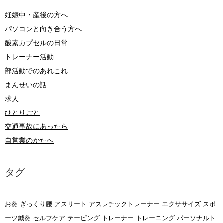
妊娠中・産後の方へ
パソコンと向き合う方へ
酸素カプセルの日常
トレーナー活動
部活動でのあれこれ
まんせいの話
求人
ひとりごと
交通事故にあったら
自営業のかたへ
タグ
お灸
ぎっくり腰
アスリート
アスレチックトレーナー
エクササイズ
スポ
ーツ鍼灸
セルフケア
テーピング
トレーナー
トレーニング
パーソナルト