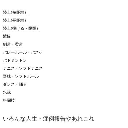
陸上(短距離）
陸上(長距離）
陸上(投げる・跳躍）
競輪
剣道・柔道
バレーボール・バスケ
バドミントン
テニス・ソフトテニス
野球・ソフトボール
ダンス・踊る
水泳
格闘技
いろんな人生・症例報告やあれこれ