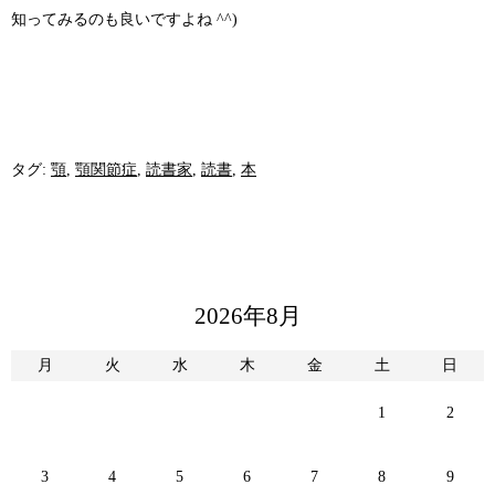
知ってみるのも良いですよね ^^)
タグ:
顎
,
顎関節症
,
読書家
,
読書
,
本
2026年8月
月
火
水
木
金
土
日
1
2
3
4
5
6
7
8
9