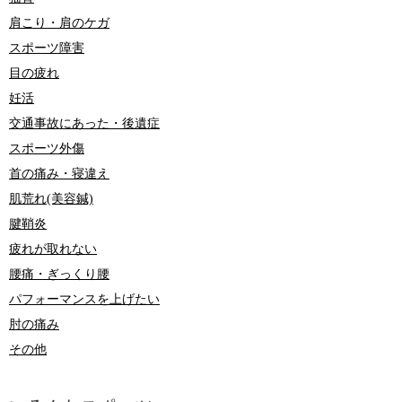
肩こり・肩のケガ
スポーツ障害
目の疲れ
妊活
交通事故にあった・後遺症
スポーツ外傷
首の痛み・寝違え
肌荒れ(美容鍼)
腱鞘炎
疲れが取れない
腰痛・ぎっくり腰
パフォーマンスを上げたい
肘の痛み
その他