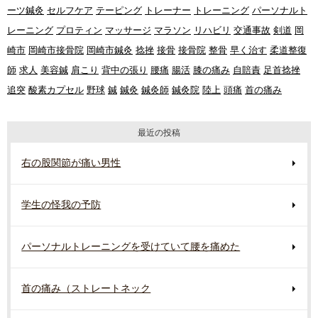
ーツ鍼灸
セルフケア
テーピング
トレーナー
トレーニング
パーソナルト
レーニング
プロティン
マッサージ
マラソン
リハビリ
交通事故
剣道
岡
崎市
岡崎市接骨院
岡崎市鍼灸
捻挫
接骨
接骨院
整骨
早く治す
柔道整復
師
求人
美容鍼
肩こり
背中の張り
腰痛
腸活
膝の痛み
自賠責
足首捻挫
追突
酸素カプセル
野球
鍼
鍼灸
鍼灸師
鍼灸院
陸上
頭痛
首の痛み
最近の投稿
右の股関節が痛い男性
学生の怪我の予防
パーソナルトレーニングを受けていて腰を痛めた
首の痛み（ストレートネック