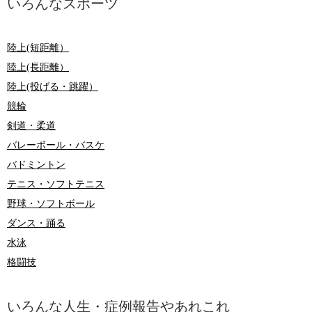
いろんなスポーツ
陸上(短距離）
陸上(長距離）
陸上(投げる・跳躍）
競輪
剣道・柔道
バレーボール・バスケ
バドミントン
テニス・ソフトテニス
野球・ソフトボール
ダンス・踊る
水泳
格闘技
いろんな人生・症例報告やあれこれ