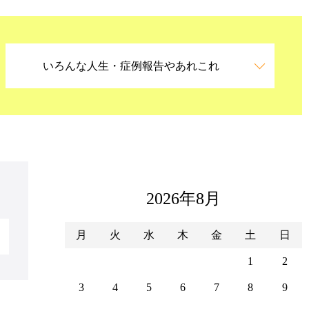
いろんな人生・症例報告やあれこれ
2026年8月
月
火
水
木
金
土
日
1
2
3
4
5
6
7
8
9