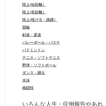
陸上(短距離）
陸上(長距離）
陸上(投げる・跳躍）
競輪
剣道・柔道
バレーボール・バスケ
バドミントン
テニス・ソフトテニス
野球・ソフトボール
ダンス・踊る
水泳
格闘技
いろんな人生・症例報告やあれ