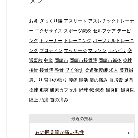
お灸
ぎっくり腰
アスリート
アスレチックトレーナ
ー
エクササイズ
スポーツ鍼灸
セルフケア
テーピ
ング
トレーナー
トレーニング
パーソナルトレーニ
ング
プロティン
マッサージ
マラソン
リハビリ
交
通事故
剣道
岡崎市
岡崎市接骨院
岡崎市鍼灸
捻挫
接骨
接骨院
整骨
早く治す
柔道整復師
求人
美容鍼
肩こり
背中の張り
腰痛
腸活
膝の痛み
自賠責
足首
捻挫
追突
酸素カプセル
野球
鍼
鍼灸
鍼灸師
鍼灸院
陸上
頭痛
首の痛み
最近の投稿
右の股関節が痛い男性