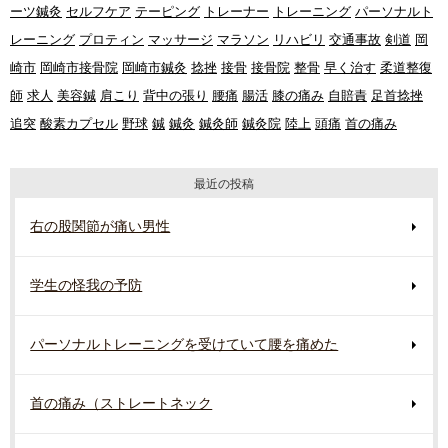
ーツ鍼灸
セルフケア
テーピング
トレーナー
トレーニング
パーソナルト
レーニング
プロティン
マッサージ
マラソン
リハビリ
交通事故
剣道
岡
崎市
岡崎市接骨院
岡崎市鍼灸
捻挫
接骨
接骨院
整骨
早く治す
柔道整復
師
求人
美容鍼
肩こり
背中の張り
腰痛
腸活
膝の痛み
自賠責
足首捻挫
追突
酸素カプセル
野球
鍼
鍼灸
鍼灸師
鍼灸院
陸上
頭痛
首の痛み
最近の投稿
右の股関節が痛い男性
学生の怪我の予防
パーソナルトレーニングを受けていて腰を痛めた
首の痛み（ストレートネック