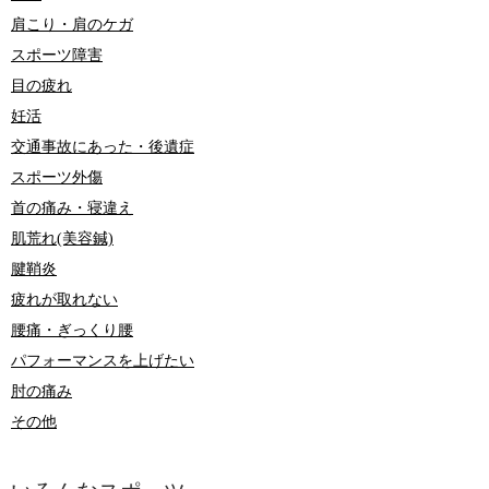
肩こり・肩のケガ
スポーツ障害
目の疲れ
妊活
交通事故にあった・後遺症
スポーツ外傷
首の痛み・寝違え
肌荒れ(美容鍼)
腱鞘炎
疲れが取れない
腰痛・ぎっくり腰
パフォーマンスを上げたい
肘の痛み
その他