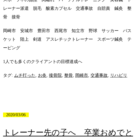
レーナー派遣 脱毛 酸素カプセル 交通事故 自賠責 鍼灸 整
骨 接骨
岡崎市 安城市 豊田市 西尾市 知立市 野球 サッカー バス
ケット 陸上 剣道 アスレチックトレーナー スポーツ鍼灸 テ
ーピング
1人でも多くのクライアントの目標達成へ
タグ:
ムチ打った
,
お灸
,
接骨院
,
整骨
,
岡崎市
,
交通事故
,
リハビリ
2020/03/06
トレーナー先の子へ 卒業おめでと