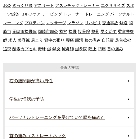
お灸
ぎっくり腰
アスリート
アスレチックトレーナー
エクササイズ
スポ
ーツ鍼灸
セルフケア
テーピング
トレーナー
トレーニング
パーソナルト
レーニング
プロティン
マッサージ
マラソン
リハビリ
交通事故
剣道
岡
崎市
岡崎市接骨院
岡崎市鍼灸
捻挫
接骨
接骨院
整骨
早く治す
柔道整復
師
求人
美容鍼
肩こり
背中の張り
腰痛
腸活
膝の痛み
自賠責
足首捻挫
追突
酸素カプセル
野球
鍼
鍼灸
鍼灸師
鍼灸院
陸上
頭痛
首の痛み
最近の投稿
右の股関節が痛い男性
学生の怪我の予防
パーソナルトレーニングを受けていて腰を痛めた
首の痛み（ストレートネック