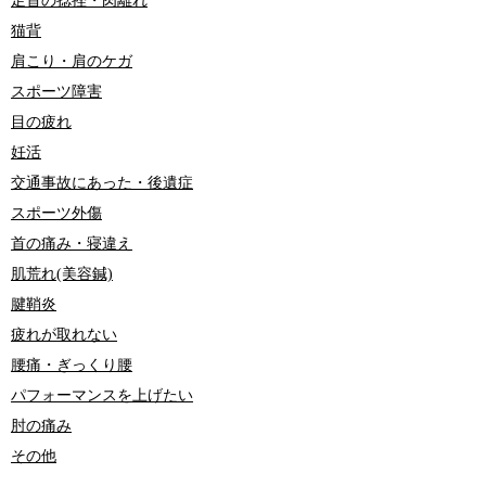
足首の捻挫・肉離れ
猫背
肩こり・肩のケガ
スポーツ障害
目の疲れ
妊活
交通事故にあった・後遺症
スポーツ外傷
首の痛み・寝違え
肌荒れ(美容鍼)
腱鞘炎
疲れが取れない
腰痛・ぎっくり腰
パフォーマンスを上げたい
肘の痛み
その他