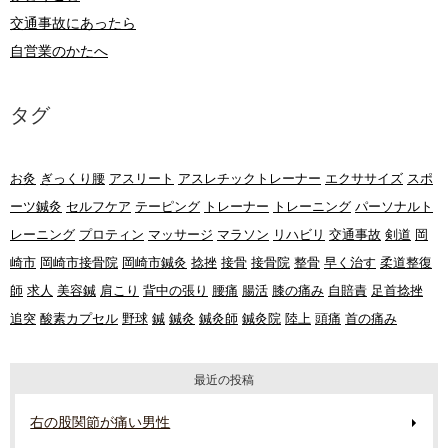
交通事故にあったら
自営業のかたへ
タグ
お灸
ぎっくり腰
アスリート
アスレチックトレーナー
エクササイズ
スポ
ーツ鍼灸
セルフケア
テーピング
トレーナー
トレーニング
パーソナルト
レーニング
プロティン
マッサージ
マラソン
リハビリ
交通事故
剣道
岡
崎市
岡崎市接骨院
岡崎市鍼灸
捻挫
接骨
接骨院
整骨
早く治す
柔道整復
師
求人
美容鍼
肩こり
背中の張り
腰痛
腸活
膝の痛み
自賠責
足首捻挫
追突
酸素カプセル
野球
鍼
鍼灸
鍼灸師
鍼灸院
陸上
頭痛
首の痛み
最近の投稿
右の股関節が痛い男性