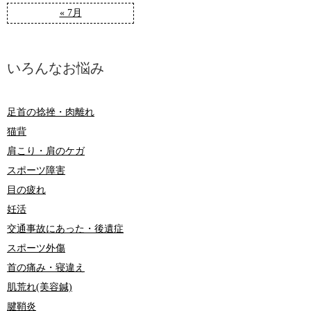
« 7月
いろんなお悩み
足首の捻挫・肉離れ
猫背
肩こり・肩のケガ
スポーツ障害
目の疲れ
妊活
交通事故にあった・後遺症
スポーツ外傷
首の痛み・寝違え
肌荒れ(美容鍼)
腱鞘炎