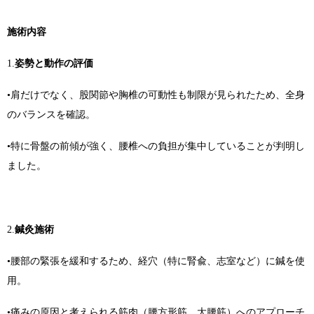
施術内容
1.
姿勢と動作の評価
•肩だけでなく、股関節や胸椎の可動性も制限が見られたため、全身
のバランスを確認。
•特に骨盤の前傾が強く、腰椎への負担が集中していることが判明し
ました。
2.
鍼灸施術
•腰部の緊張を緩和するため、経穴（特に腎兪、志室など）に鍼を使
用。
•痛みの原因と考えられる筋肉（腰方形筋、大腰筋）へのアプローチ