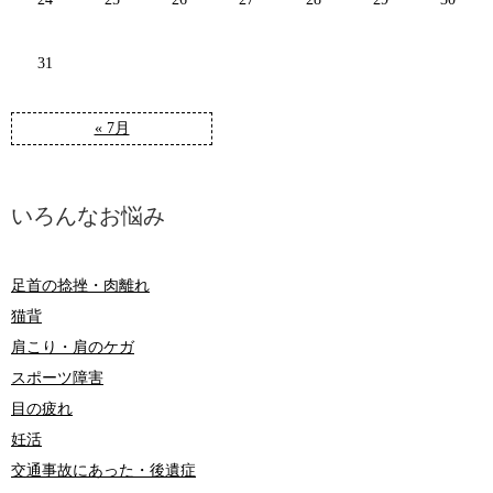
31
« 7月
いろんなお悩み
足首の捻挫・肉離れ
猫背
肩こり・肩のケガ
スポーツ障害
目の疲れ
妊活
交通事故にあった・後遺症