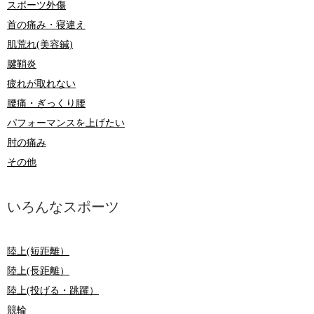
スポーツ外傷
首の痛み・寝違え
肌荒れ(美容鍼)
腱鞘炎
疲れが取れない
腰痛・ぎっくり腰
パフォーマンスを上げたい
肘の痛み
その他
いろんなスポーツ
陸上(短距離）
陸上(長距離）
陸上(投げる・跳躍）
競輪