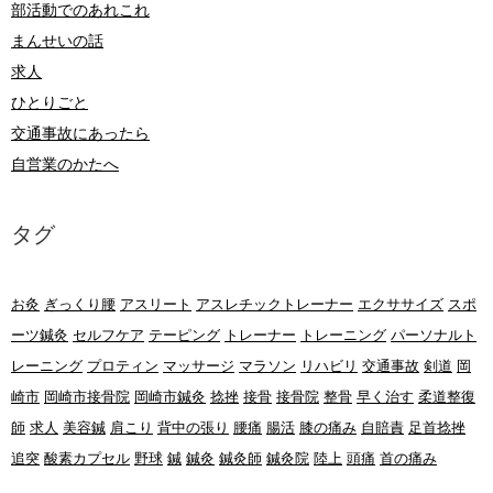
部活動でのあれこれ
まんせいの話
求人
ひとりごと
交通事故にあったら
自営業のかたへ
タグ
お灸
ぎっくり腰
アスリート
アスレチックトレーナー
エクササイズ
スポ
ーツ鍼灸
セルフケア
テーピング
トレーナー
トレーニング
パーソナルト
レーニング
プロティン
マッサージ
マラソン
リハビリ
交通事故
剣道
岡
崎市
岡崎市接骨院
岡崎市鍼灸
捻挫
接骨
接骨院
整骨
早く治す
柔道整復
師
求人
美容鍼
肩こり
背中の張り
腰痛
腸活
膝の痛み
自賠責
足首捻挫
追突
酸素カプセル
野球
鍼
鍼灸
鍼灸師
鍼灸院
陸上
頭痛
首の痛み