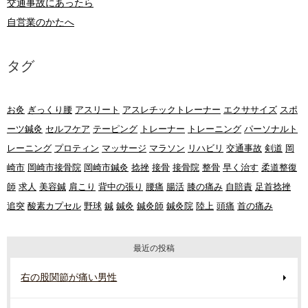
交通事故にあったら
自営業のかたへ
タグ
お灸
ぎっくり腰
アスリート
アスレチックトレーナー
エクササイズ
スポ
ーツ鍼灸
セルフケア
テーピング
トレーナー
トレーニング
パーソナルト
レーニング
プロティン
マッサージ
マラソン
リハビリ
交通事故
剣道
岡
崎市
岡崎市接骨院
岡崎市鍼灸
捻挫
接骨
接骨院
整骨
早く治す
柔道整復
師
求人
美容鍼
肩こり
背中の張り
腰痛
腸活
膝の痛み
自賠責
足首捻挫
追突
酸素カプセル
野球
鍼
鍼灸
鍼灸師
鍼灸院
陸上
頭痛
首の痛み
最近の投稿
右の股関節が痛い男性