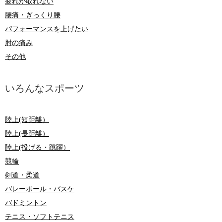
疲れが取れない
腰痛・ぎっくり腰
パフォーマンスを上げたい
肘の痛み
その他
いろんなスポーツ
陸上(短距離）
陸上(長距離）
陸上(投げる・跳躍）
競輪
剣道・柔道
バレーボール・バスケ
バドミントン
テニス・ソフトテニス