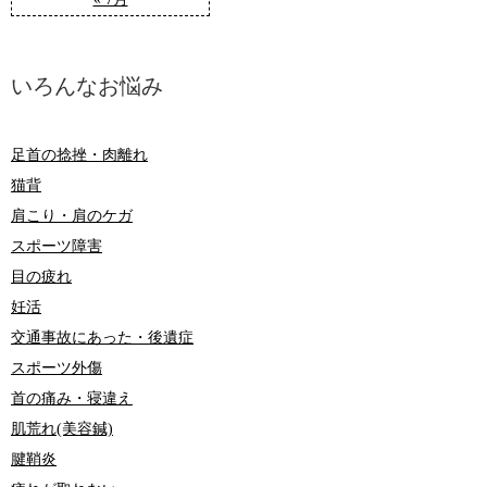
いろんなお悩み
足首の捻挫・肉離れ
猫背
肩こり・肩のケガ
スポーツ障害
目の疲れ
妊活
交通事故にあった・後遺症
スポーツ外傷
首の痛み・寝違え
肌荒れ(美容鍼)
腱鞘炎