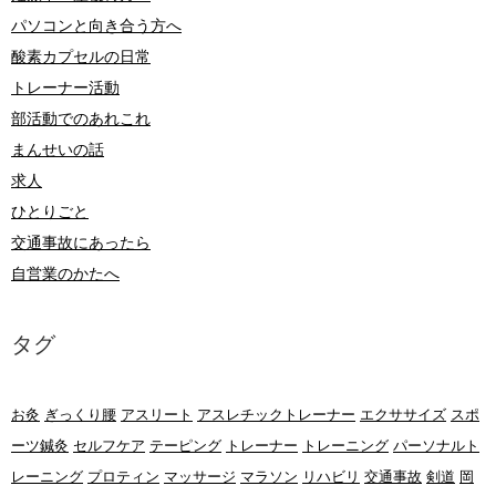
パソコンと向き合う方へ
酸素カプセルの日常
トレーナー活動
部活動でのあれこれ
まんせいの話
求人
ひとりごと
交通事故にあったら
自営業のかたへ
タグ
お灸
ぎっくり腰
アスリート
アスレチックトレーナー
エクササイズ
スポ
ーツ鍼灸
セルフケア
テーピング
トレーナー
トレーニング
パーソナルト
レーニング
プロティン
マッサージ
マラソン
リハビリ
交通事故
剣道
岡