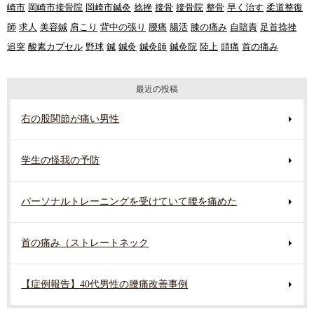
崎市
岡崎市接骨院
岡崎市鍼灸
捻挫
接骨
接骨院
整骨
早く治す
柔道整復
師
求人
美容鍼
肩こり
背中の張り
腰痛
腸活
膝の痛み
自賠責
足首捻挫
追突
酸素カプセル
野球
鍼
鍼灸
鍼灸師
鍼灸院
陸上
頭痛
首の痛み
最近の投稿
右の股関節が痛い男性
学生の怪我の予防
パーソナルトレーニングを受けていて腰を痛めた
首の痛み（ストレートネック
【症例報告】40代男性の腰痛改善事例