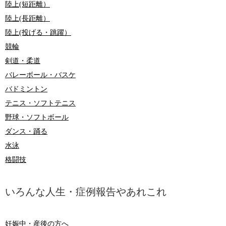
陸上(短距離）
陸上(長距離）
陸上(投げる・跳躍）
競輪
剣道・柔道
バレーボール・バスケ
バドミントン
テニス・ソフトテニス
野球・ソフトボール
ダンス・踊る
水泳
格闘技
いろんな人生・症例報告やあれこれ
妊娠中・産後の方へ