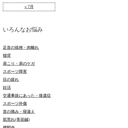
« 7月
いろんなお悩み
足首の捻挫・肉離れ
猫背
肩こり・肩のケガ
スポーツ障害
目の疲れ
妊活
交通事故にあった・後遺症
スポーツ外傷
首の痛み・寝違え
肌荒れ(美容鍼)
腱鞘炎