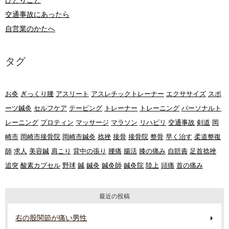
ひとりごと
交通事故にあったら
自営業のかたへ
タグ
お灸
ぎっくり腰
アスリート
アスレチックトレーナー
エクササイズ
スポ
ーツ鍼灸
セルフケア
テーピング
トレーナー
トレーニング
パーソナルト
レーニング
プロティン
マッサージ
マラソン
リハビリ
交通事故
剣道
岡
崎市
岡崎市接骨院
岡崎市鍼灸
捻挫
接骨
接骨院
整骨
早く治す
柔道整復
師
求人
美容鍼
肩こり
背中の張り
腰痛
腸活
膝の痛み
自賠責
足首捻挫
追突
酸素カプセル
野球
鍼
鍼灸
鍼灸師
鍼灸院
陸上
頭痛
首の痛み
最近の投稿
右の股関節が痛い男性