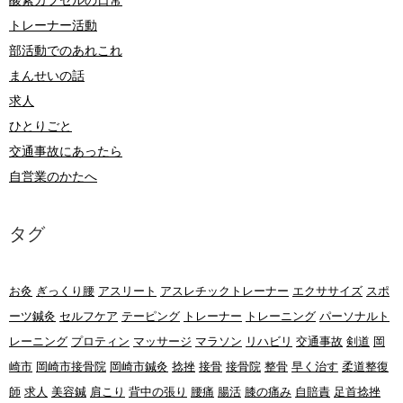
酸素カプセルの日常
トレーナー活動
部活動でのあれこれ
まんせいの話
求人
ひとりごと
交通事故にあったら
自営業のかたへ
タグ
お灸
ぎっくり腰
アスリート
アスレチックトレーナー
エクササイズ
スポ
ーツ鍼灸
セルフケア
テーピング
トレーナー
トレーニング
パーソナルト
レーニング
プロティン
マッサージ
マラソン
リハビリ
交通事故
剣道
岡
崎市
岡崎市接骨院
岡崎市鍼灸
捻挫
接骨
接骨院
整骨
早く治す
柔道整復
師
求人
美容鍼
肩こり
背中の張り
腰痛
腸活
膝の痛み
自賠責
足首捻挫