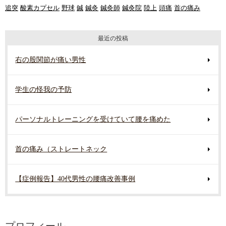
追突
酸素カプセル
野球
鍼
鍼灸
鍼灸師
鍼灸院
陸上
頭痛
首の痛み
最近の投稿
右の股関節が痛い男性
学生の怪我の予防
パーソナルトレーニングを受けていて腰を痛めた
首の痛み（ストレートネック
【症例報告】40代男性の腰痛改善事例