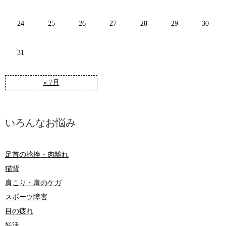
24
25
26
27
28
29
30
31
« 7月
いろんなお悩み
足首の捻挫・肉離れ
猫背
肩こり・肩のケガ
スポーツ障害
目の疲れ
妊活