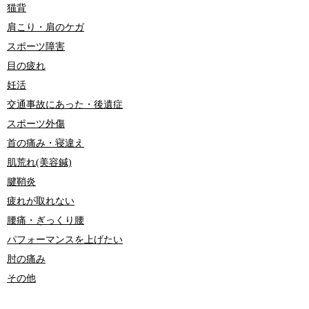
猫背
肩こり・肩のケガ
スポーツ障害
目の疲れ
妊活
交通事故にあった・後遺症
スポーツ外傷
首の痛み・寝違え
肌荒れ(美容鍼)
腱鞘炎
疲れが取れない
腰痛・ぎっくり腰
パフォーマンスを上げたい
肘の痛み
その他