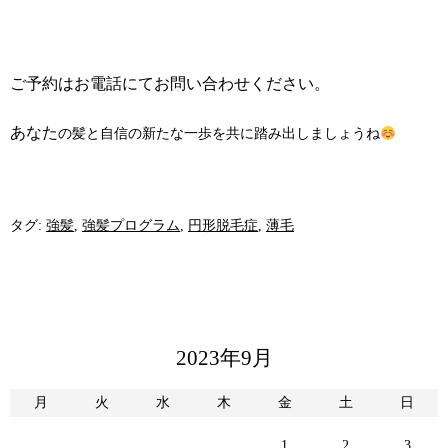
ご予約は
お電話にてお問い合わせください。
あなた
の髪と自信の新たな一歩を共に踏み出しましょうね
タグ:
強髪
,
強髪プログラム
,
円形脱毛症
,
薄毛
2023年9月
月
火
水
木
金
土
日
1
2
3