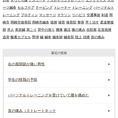
お灸
ぎっくり腰
アスリート
アスレチックトレーナー
エクササイズ
スポ
ーツ鍼灸
セルフケア
テーピング
トレーナー
トレーニング
パーソナルト
レーニング
プロティン
マッサージ
マラソン
リハビリ
交通事故
剣道
岡
崎市
岡崎市接骨院
岡崎市鍼灸
捻挫
接骨
接骨院
整骨
早く治す
柔道整復
師
求人
美容鍼
肩こり
背中の張り
腰痛
腸活
膝の痛み
自賠責
足首捻挫
追突
酸素カプセル
野球
鍼
鍼灸
鍼灸師
鍼灸院
陸上
頭痛
首の痛み
最近の投稿
右の股関節が痛い男性
学生の怪我の予防
パーソナルトレーニングを受けていて腰を痛めた
首の痛み（ストレートネック