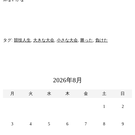
タグ:
競技人生
,
大きな大会
,
小さな大会
,
勝った
,
負けた
2026年8月
月
火
水
木
金
土
日
1
2
3
4
5
6
7
8
9