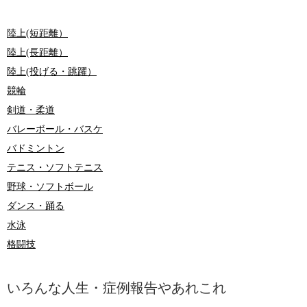
陸上(短距離）
陸上(長距離）
陸上(投げる・跳躍）
競輪
剣道・柔道
バレーボール・バスケ
バドミントン
テニス・ソフトテニス
野球・ソフトボール
ダンス・踊る
水泳
格闘技
いろんな人生・症例報告やあれこれ