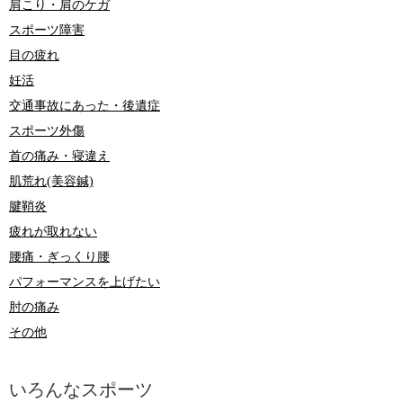
肩こり・肩のケガ
スポーツ障害
目の疲れ
妊活
交通事故にあった・後遺症
スポーツ外傷
首の痛み・寝違え
肌荒れ(美容鍼)
腱鞘炎
疲れが取れない
腰痛・ぎっくり腰
パフォーマンスを上げたい
肘の痛み
その他
いろんなスポーツ