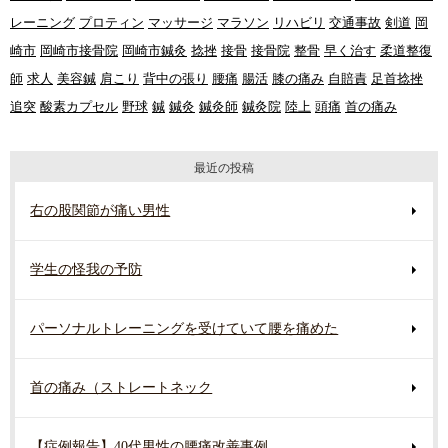
レーニング
プロティン
マッサージ
マラソン
リハビリ
交通事故
剣道
岡
崎市
岡崎市接骨院
岡崎市鍼灸
捻挫
接骨
接骨院
整骨
早く治す
柔道整復
師
求人
美容鍼
肩こり
背中の張り
腰痛
腸活
膝の痛み
自賠責
足首捻挫
追突
酸素カプセル
野球
鍼
鍼灸
鍼灸師
鍼灸院
陸上
頭痛
首の痛み
最近の投稿
右の股関節が痛い男性
学生の怪我の予防
パーソナルトレーニングを受けていて腰を痛めた
首の痛み（ストレートネック
【症例報告】40代男性の腰痛改善事例