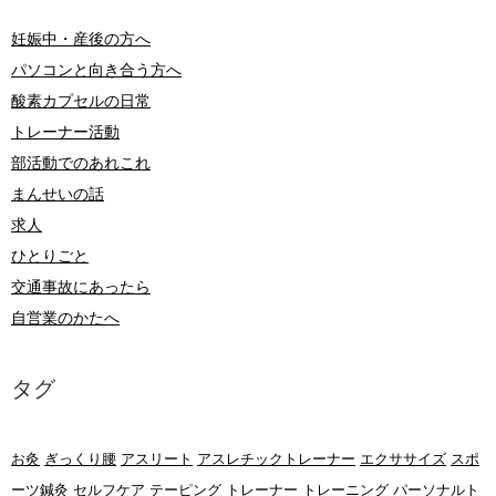
妊娠中・産後の方へ
パソコンと向き合う方へ
酸素カプセルの日常
トレーナー活動
部活動でのあれこれ
まんせいの話
求人
ひとりごと
交通事故にあったら
自営業のかたへ
タグ
お灸
ぎっくり腰
アスリート
アスレチックトレーナー
エクササイズ
スポ
ーツ鍼灸
セルフケア
テーピング
トレーナー
トレーニング
パーソナルト